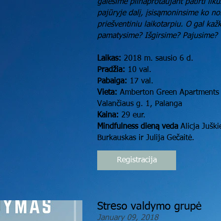
galėsime pilnaprotaujant patirti liku
pajūryje dalį, įsisąmoninsime ko n
priešventiniu laikotarpiu. O gal kaž
pamatysime? Išgirsime? Pajusime?
Laikas:
2018 m. sausio 6 d.
Pradžia:
10 val.
Pabaiga:
17 val.
Vieta:
Amberton Green Apartments 
Valančiaus g. 1, Palanga
Kaina:
29 eur.
Mindfulness dieną veda
Alicja Juški
Burkauskas ir Julija Gečaitė.
Registracija
Streso valdymo grupė
January 09, 2018