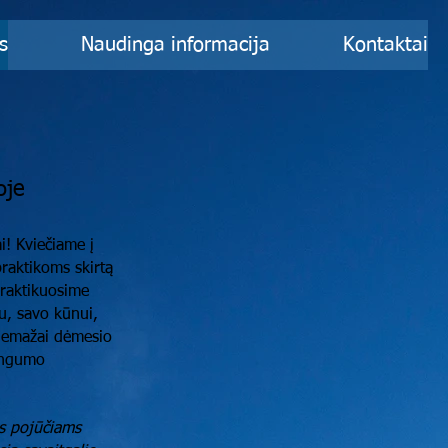
s
Naudinga informacija
Kontaktai
oje
! Kviečiame į
raktikoms skirtą
praktikuosime
, savo kūnui,
Nemažai dėmesio
ingumo
s pojūčiams