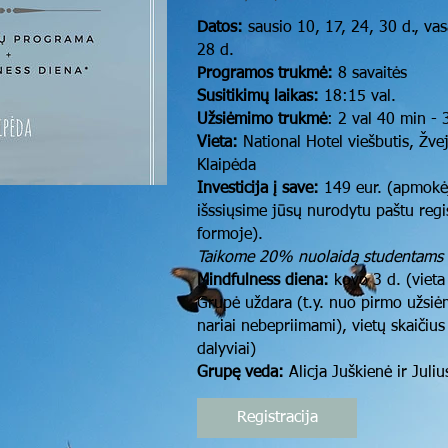
Datos:
sausio 10, 17, 24, 30 d., vas
28 d.
Programos trukmė:
8 savaitės
Susitikimų laikas:
18:15 val.
Užsiėmimo trukmė
: 2 val 40 min - 
Vieta:
National Hotel viešbutis, Žve
Klaipėda
Investicija į save:
149 eur. (apmokėj
išssiųsime jūsų nurodytu paštu regi
formoje).
Taikome 20% nuolaidą studentams 
Mindfulness diena:
kovo 3 d. (vieta 
Grupė uždara (t.y. nuo pirmo užsiė
nariai nebepriimami), vietų skaičius
dalyviai)
Grupę veda:
Alicja Juškienė ir Juli
Registracija