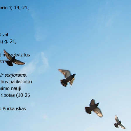
ario 7, 14, 21,
3 val
jų g. 21,
imo rekvizitus
stracijos
ir senjorams.
bus patikslinta)
mimo nauji
 ribotas (10-25
us Burkauskas