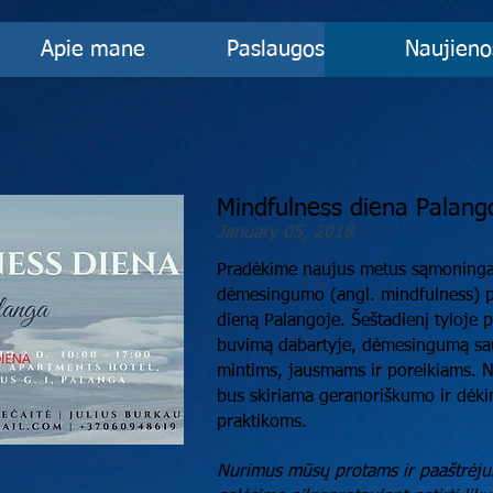
Apie mane
Paslaugos
Naujieno
Mindfulness diena Palang
January 05, 2018
Pradėkime naujus metus sąmoningai
dėmesingumo (angl. mindfulness) p
dieną Palangoje. Šeštadienį tyloje 
buvimą dabartyje, dėmesingumą sau
mintims, jausmams ir poreikiams. 
bus skiriama geranoriškumo ir dėk
praktikoms.
Nurimus mūsų protams ir paaštrėju