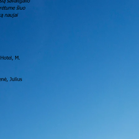
sią savaitgalio
orėtume šiuo
ką naujai
Hotel, M.
enė, Julius