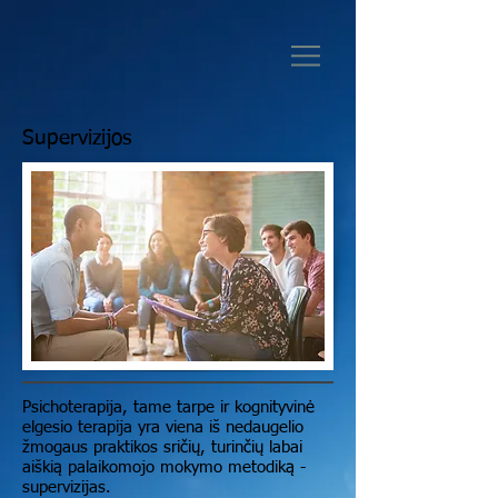
Supervizijos
Psichoterapija, tame tarpe ir kognityvinė
elgesio terapija yra viena iš nedaugelio
žmogaus praktikos sričių, turinčių labai
aiškią palaikomojo mokymo metodiką -
supervizijas.