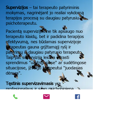
Supervizijos
– tai terapeuto patyriminis
mokymas, nagrinėjant jo realiai vykdomą
terapijos procesą su daugiau patyrusiu
psichoterapeutu.
Pacientą supervizijos ne tik apsaugo nuo
terapeuto klaidų, bet ir padidina terapijos
efektyvumą, nes būdamas supervizijoje
terapeutas gauna grįžtamąjį ryšį ir
patarimų iš daugiau patyrusio terapeuto.
Taip pat supervizija leidžia surasti
sprendimus "užstrigusiose" ar sudėtingose
situacijose, įžvelgti terapeutui "juodasias
dėmes".
Tęstinis supervizavimasis
yra
profesionalaus ir savo psichohigiena
besirūpinančio terapeuto bruožas.
Supervizuoju
Kognityvinės elgesio terapijos (KET) ir
emocines gerovės konsultantus (EGK)